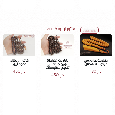
فاتوران وبكلايت
عرض الكل
بكلايت جزري مع
بكلايت (خراطة
فاتوران نظام
كركوشة تفصال
سوبر) جلاكسي -
عقود أزرق
تنجيم ستاردست
د.إ
180
د.إ
450
د.إ
450