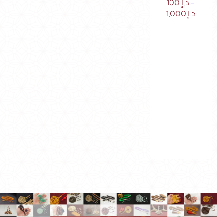
–
د.إ
100
د.إ
1,000