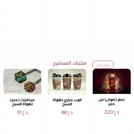
منتجات المسابيح
عرض الكل
عطر (صوان) من
كوب حراري لهواة
ميداليات (حجر)
حجر
السبح
لهواة السبح
د.إ
220
د.إ
88
د.إ
10