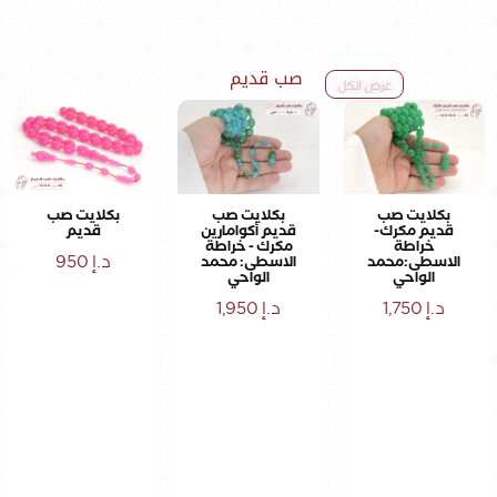
صب قديم
عرض الكل
بكلايت صب
بكلايت صب
بكلايت صب
قديم مكرك-
قديم أكوامارين
قديم
خراطة
مكرك - خراطة
د.إ
950
الاسطى:محمد
الاسطى: محمد
الواحي
الواحي
د.إ
1,750
د.إ
1,950