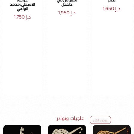
ناعم
منقوش مع
خراطة
خلاخل
الاسطى:محمد
د.إ
1,650
الواحي
د.إ
1,950
د.إ
1,750
عاجيات ونوادر
عرض الكل