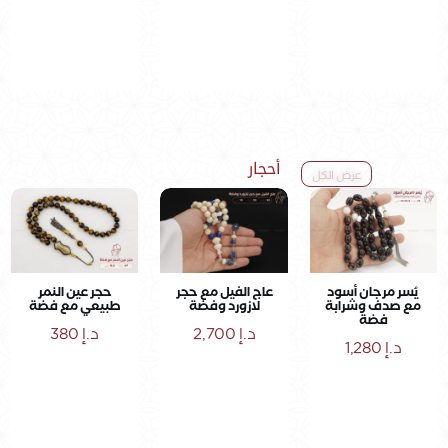
أحجار
عرض الكل
يُسر مرجان أسود
عاج الفيل مع حجر
حجر عين النمر
مع صدف وشرابة
لازورد وفضة
طبيعي مع فضة
فضة
د.إ
2,700
د.إ
380
د.إ
1,280