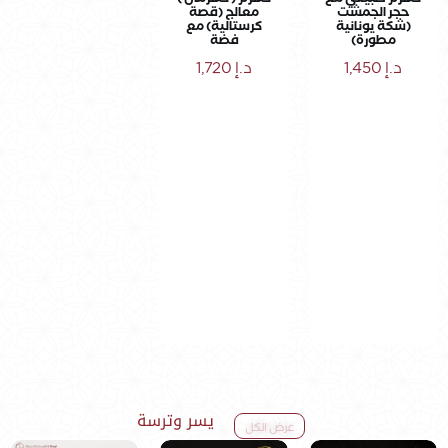
كهرم طبيعي مع
كهرم ( كهرمان )
حجر الجمشت
معالج (قصة
(شكة يونانية
كرستالية) مع
مطورة)
فضة
د.إ
1,450
د.إ
1,720
يسر وترسة
عرض الكل