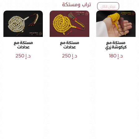
تراب ومستكة
عرض الكل
مستكة مع
مستكة مع
مستكة مع
كركوشة زري
عدادات
عدادات
د.إ
180
د.إ
250
د.إ
250