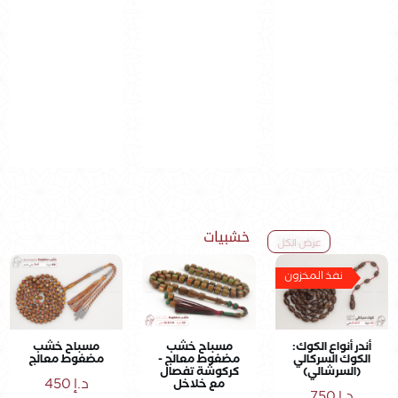
خشبيات
عرض الكل
نفذ المخزون
أندر أنواع الكوك:
مسباح خشب
مسباح خشب
الكوك السركالي
مضغوط معالج -
مضغوط معالج
(السرشالي)
كركوشة تفصال
د.إ
450
مع خلاخل