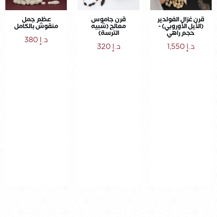
قرن غزال الفولدير
قرن جاموس
عظم جمل
(الأيل الأوروبي) -
معالج (شبيه
منقوش بالكامل
حجم راهي
الترسة)
د.إ
380
د.إ
1,550
د.إ
320