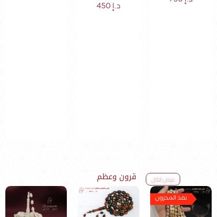
د.إ
750
د.إ
450
قرون وعظم
عرض الكل
نفذ المخزون