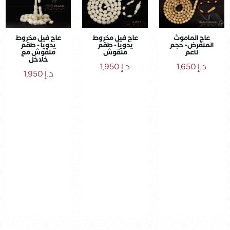
عاج الماموث
عاج فيل مخروط
عاج فيل مخروط
المنقرض- حجم
يدوياً - طقم
يدوياً - طقم
ناعم
منقوش
منقوش مع
خلاخل
د.إ
1,650
د.إ
1,950
د.إ
1,950