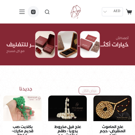
AED
جديدنا
عرض الكل
عاج الماموث
عاج فيل مخروط
بكلايت صب
المنقرض- حجم
يدوياً - طقم
قديم مكرك-