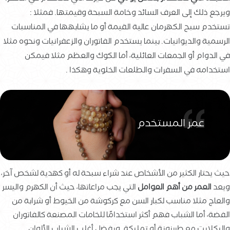
ويرجع ذلك إلى العرف السائد وخامة السبحة وقيمتها. فمثلا :
تستخدم سبح الكهرمان عالية القيمة أو ما يشابهها في المناسبات
الرسمية والديوانيات. بينما يستخدم الفاتوران والزعفرانيات ونحوه مثلا
في الدوام أو الجمعات العائلية، أما الكوك والعظم مثلا فيمكن
استخدامه في السفرات والطلعات الخلوية وهكذا .
عمر المستخدم
حيث يحتار الكثير من الأشخاص عند شراء سبحة له أو كهدية لشخص آخر،
ويعد
العمر من أهم العوامل
التي يجب مراعاتها، حيث أن الكهرم واليسر
والعاج مثلا مناسب لكبار السن مع كركوشة من الخيوط أو شرابة من
الفضة، أما الشباب فهم أكثر استخدامًا للخامات المصنعة كالفاتوران
والبكلايت مع طربزونة أو تمليكة. ويفضل أغلب الشباب الألوان