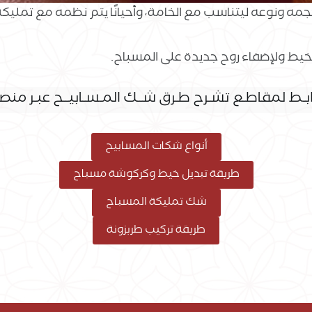
مه ونوعه ليتناسب مع الخامة، وأحيانًا يتم نظمه مع تمليك
لخيط ولإضفاء روح جديدة على المسباح.
ط لمقاطـع تشـرح طـرق شــك المـسـابيــح عبـر منصـة UTUBE
أنواع شكات المسابيح
طريقة تبديل خيط وكركوشة مسباح
شك تمليكة المسباح
طريقة تركيب طربزونة