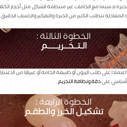
 الخبرة لا سيما مع الخامات غير منتظمة الشكل مثل أحجار الكه
 المعادلة تتطلب الكثير من الخبرة والتفكير والحساب الدقيق.
الخطوة الثالثة :
الـتــخـــريــــــم
عتمادا على طلب الزبون أو طبيعة الخامة أو غيرها من الاعتب
 أساسي على
دقة ونظافة التخريم
.
الخطوة الرابعة :
تشكيـل الخـرز والطقـم