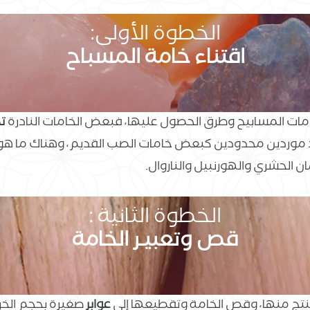
الخطوة الأولى:
اقتناء خامة المسباح
مات المسابيح وطرق الحصول عليها، فبعض الخامات النادرة
تح
 عند موردين محدودين كبعض خامات الصب القديم، وهناك ما ه
 الحشري والهورنبيل والناروال.
الخطوة الثانية :
قص وتعبيـر الخامة
منتج منها، وقص الخامة وتقطيعها إلى
عوابر
صغيرة بحجم الخر