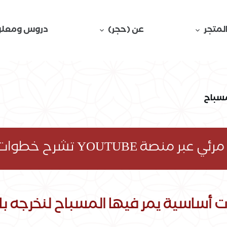
لمتجر
عن (حجر)
دروس ومعلو
مسباح
ح خطوات صناعة المسباح وخراطته