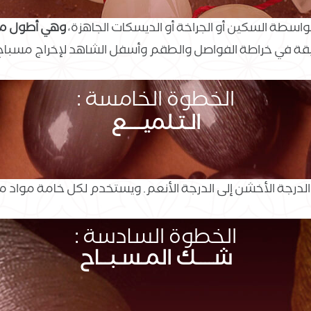
واسطة السكين أو الجراخة أو الديسكات الجاهزة،
وهي أطول مر
لدقيقة في خراطة الفواصل والطقم وأسفل الشاهد لإخراج مسبا
الخطوة الخامسة :
الـتـلميــــع
لدرجة الأخشن إلى الدرجة الأنعم. ويستخدم لكل خامة مواد 
الخطوة السادسة :
شــــك المـسـبــاح