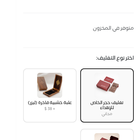
متوفر في المخزون
اختر نوع التغليف:
تغليف حجر الخاص
علبة خشبية فاخرة (ليزر)
للإهداء
$
38
+
مجاني