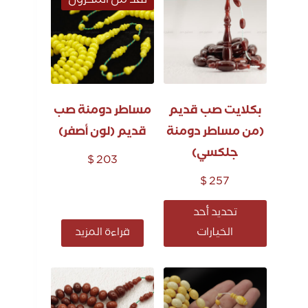
نفذ من المخزون
بكلايت صب قديم
مساطر دومنة صب
(من مساطر دومنة
قديم (لون أصفر)
جلكسي)
$
203
$
257
تحديد أحد
قراءة المزيد
الخيارات