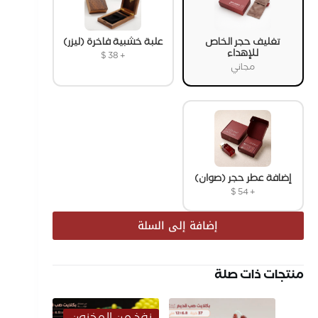
تغليف حجر الخاص
علبة خشبية فاخرة (ليزر)
للإهداء
$
38
+
مجاني
إضافة عطر حجر (صوان)
$
54
+
إضافة إلى السلة
منتجات ذات صلة