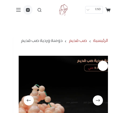
USD
الرئيسية
صب قديم
دومنة وردية صب قديم