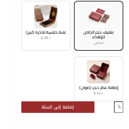
تغليف حجر الخاص
علبة خشبية فاخرة (ليزر)
للإهداء
$
38
+
مجاني
إضافة عطر حجر (صوان)
$
54
+
إضافة إلى السلة