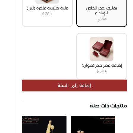
تغليف حجر الخاص
علبة خشبية فاخرة (ليزر)
للإهداء
$
38
+
مجاني
إضافة عطر حجر (صوان)
$
54
+
إضافة إلى السلة
منتجات ذات صلة