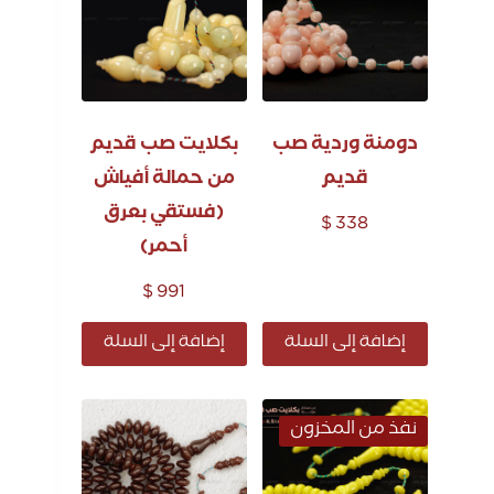
دومنة وردية صب
بكلايت صب قديم
قديم
من حمالة أفياش
(فستقي بعرق
$
338
أحمر)
$
991
إضافة إلى السلة
إضافة إلى السلة
نفذ من المخزون