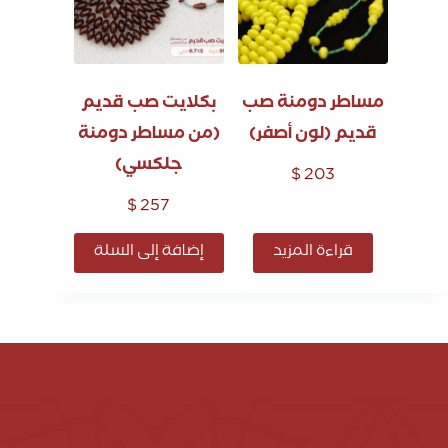
مساطر دومنة صب
بكلايت صب قديم
قديم (لون أصفر)
(من مساطر دومنة
جلكسي)
$
203
$
257
قراءة المزيد
إضافة إلى السلة