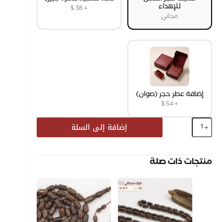
للإهداء
$
38
+
مجاني
إضافة عطر حجر (صوان)
$
54
+
إضافة إلى السلة
منتجات ذات صلة