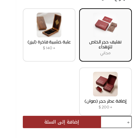
تغليف حجر الخاص
علبة خشبية فاخرة (ليزر)
للإهداء
$
140
+
مجاني
إضافة عطر حجر (صوان)
$
200
+
إضافة إلى السلة