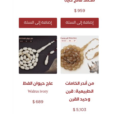
محمد فاتح كايا)
$
959
إضافة إلى السلة
إضافة إلى السلة
من أندر الخامات
عاج حيوان الفظ
الطبيعية: قرن
Walrus ivory
وحيد القرن
$
689
$
5,103