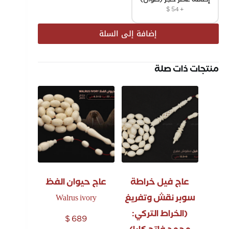
إضافة عطر حجر (صوان)
$
54
+
إضافة إلى السلة
منتجات ذات صلة
عاج فيل خراطة
عاج حيوان الفظ
سوبر نقش وتفريغ
Walrus ivory
(الخراط التركي:
$
689