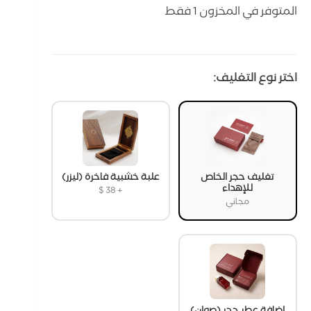
المتوفر في المخزون 1 فقط
اختر نوع التغليف:
تغليف حجر الخاص
علبة خشبية فاخرة (ليزر)
للإهداء
$
38
+
مجاني