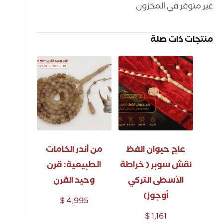
غير متوفر في المخزون
منتجات ذات صلة
عاج حيوان الفظ
من أندر الخامات
نقش سوبر ( خراطة
الطبيعية: قرن
الأسطى التركي
وحيد القرن
أوجوز)
$
4,995
$
1,161