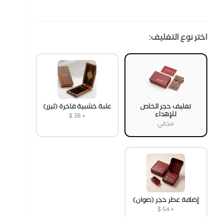
اختر نوع التغليف:
تغليف حجر الخاص
علبة خشبية فاخرة (ليزر)
للإهداء
$
38
+
مجاني
إضافة عطر حجر (صوان)
$
54
+