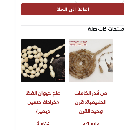
إضافة إلى السلة
منتجات ذات صلة
من أندر الخامات
عاج حيوان الفظ
الطبيعية: قرن
(خراطة حسين
وحيد القرن
ديمير)
$
972
$
4,995