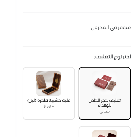
متوفر في المخزون
اختر نوع التغليف:
تغليف حجر الخاص
علبة خشبية فاخرة (ليزر)
للإهداء
$
38
+
مجاني