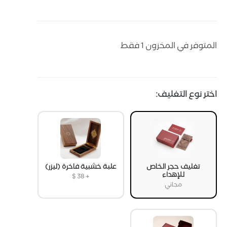
المتوفر في المخزون 1 فقط
اختر نوع التغليف:
تغليف حجر الخاص
علبة خشبية فاخرة (ليزر)
للإهداء
$
38
+
مجاني