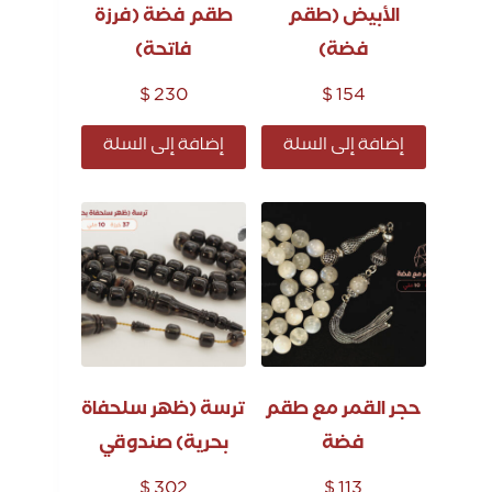
الأبيض (طقم
طقم فضة (فرزة
فضة)
فاتحة)
$
230
$
154
إضافة إلى السلة
إضافة إلى السلة
حجر القمر مع طقم
ترسة (ظهر سلحفاة
فضة
بحرية) صندوقي
$
302
$
113