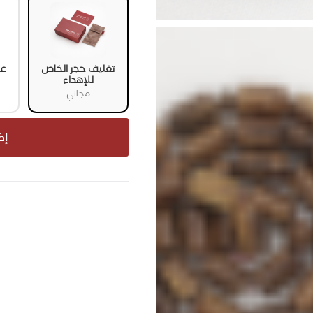
تغليف حجر الخاص
عل
للإهداء
مجاني
إض