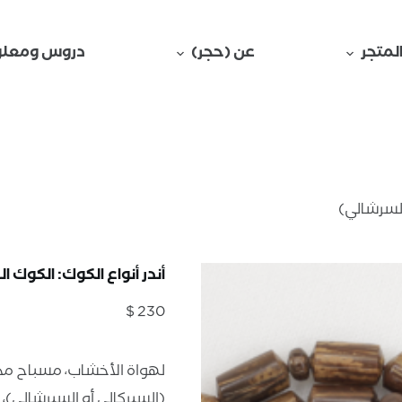
لمتجر
عن (حجر)
دروس ومعلو
السرشالي)
أندر أنواع الكوك: الكوك 
$
230
لهواة الأخشاب، مسباح مخرو
(السيركالي أو السيرشالي)، 