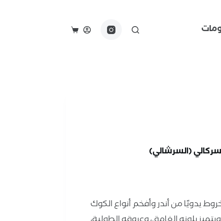
مات
السركالي (السرشالي)
ط يدويًا من أندر وأفخم أنواع الكوك
ويتميز بلونه الغامق، وعروقه الطولية،