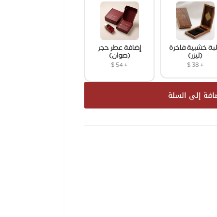
بة خشبية فاخرة
إضافة عطر حجر
(ليزر)
(صوان)
$
54
+
$
38
+
افة إلى السلة