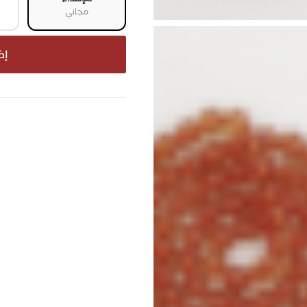
مجاني
إض