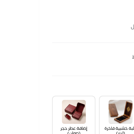
ل
بة خشبية فاخرة
إضافة عطر حجر
(ليزر)
(صوان)