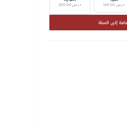
+
ر.س
140.00
+
ر.س
200.00
افة إلى السلة