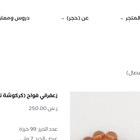
لمتجر
عن (حجر)
دروس ومعلو
فصال)
زعفراني فواح (كركوشة ت
ر.س
250.00
عدد الخرز: 99 خرزة
عرض الخرز: 7 ملي