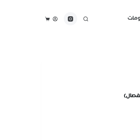
مات
فصال)