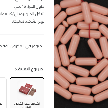
طول الخرز: 15 ملي
شكل الخرز: برميلي/كبسولة
نوع الشكة: تمليكة
المتوفر في المخزون 1 فقط
اختر نوع التغليف:
تغليف حجر الخاص
عل
للإهداء