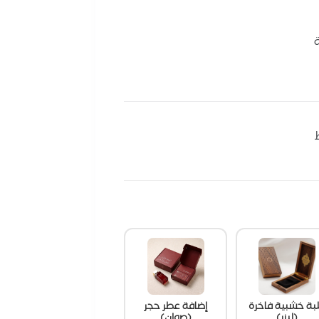
بة خشبية فاخرة
إضافة عطر حجر
(ليزر)
(صوان)