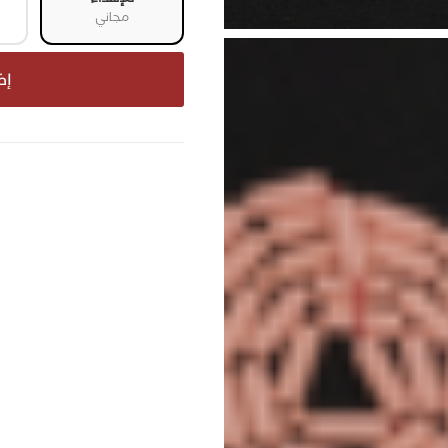
مجاني
إض