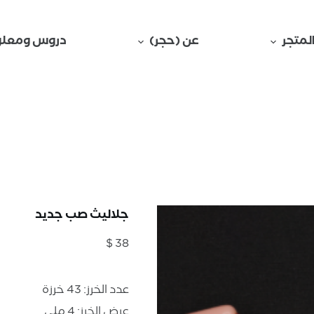
لمتجر
عن (حجر)
دروس ومعلو
جلاليث صب جديد
$
38
عدد الخرز: 43 خرزة
عرض الخرز: 4 ملي