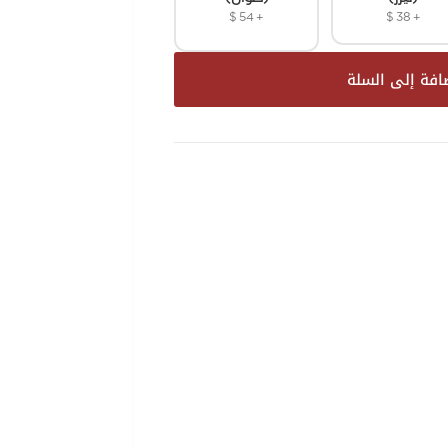
$
54
+
$
38
+
افة إلى السلة