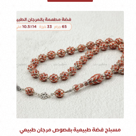
مسباح فضة طبيعية بفصوص مرجان طبيعي