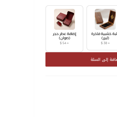
بة خشبية فاخرة
إضافة عطر حجر
(ليزر)
(صوان)
$
54
+
$
38
+
افة إلى السلة