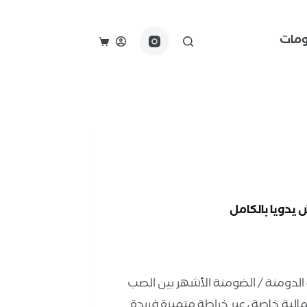
مات
دويا بالكامل
لدومنة / الضومنة الأشهر بين الصب
لية خاصة ، عبر خراطة متميزة فريدة