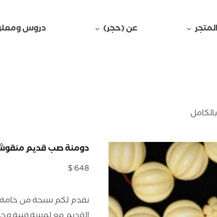
لمتجر
عن (حجر)
دروس ومعلو
الكامل
دومنة صب قديم منقوش ي
$
648
نقدم لكم سبحة من خامة ا
القديم مع لمسة فنية وحما