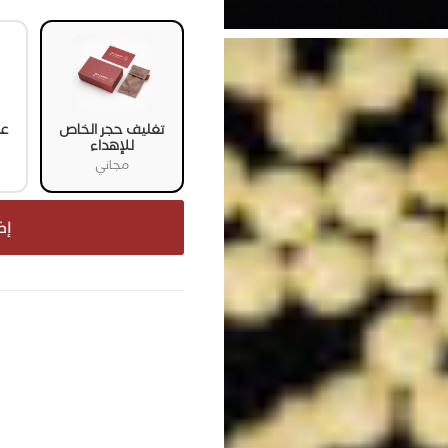
تغليف حجر الخاص
عل
للإهداء
مجاني
إض