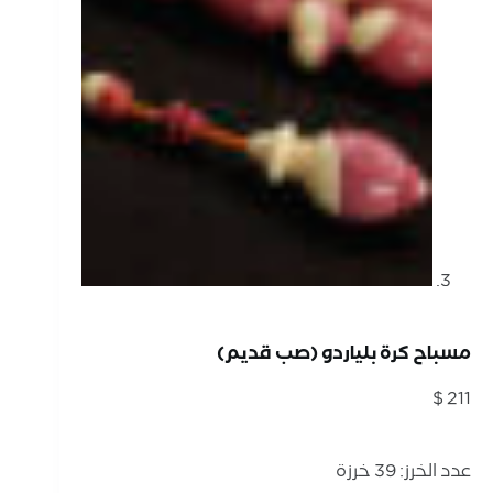
مسباح كرة بلياردو (صب قديم)
$
211
عدد الخرز: 39 خرزة