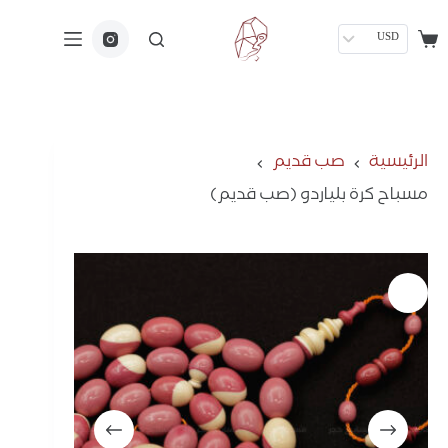
USD
الرئيسية
صب قديم
مسباح كرة بلياردو (صب قديم)