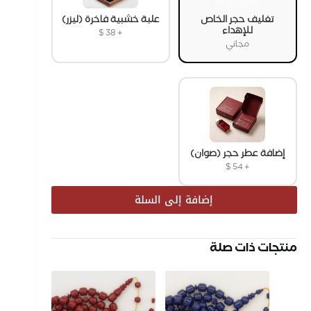
تغليف حجر الخاص
علبة خشبية فاخرة (ليزر)
للإهداء
$
38
+
مجاني
إضافة عطر حجر (صوان)
$
54
+
إضافة إلى السلة
منتجات ذات صلة