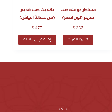
مساطر دومنة صب
بكلايت صب قديم
قديم (لون أصفر)
(من حمالة أفياش)
$
473
$
203
قراءة المزيد
إضافة إلى السلة
تابعنا