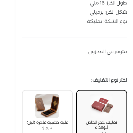
طول الخرز: 16 ملي
شكل الخرز: برميلي
نوع الشكة: تمليكة
متوفر في المخزون
اختر نوع التغليف:
تغليف حجر الخاص
علبة خشبية فاخرة (ليزر)
للإهداء
$
38
+