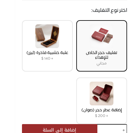
اختر نوع التغليف:
تغليف حجر الخاص
علبة خشبية فاخرة (ليزر)
للإهداء
$
140
+
مجاني
إضافة عطر حجر (صوان)
$
200
+
إضافة إلى السلة