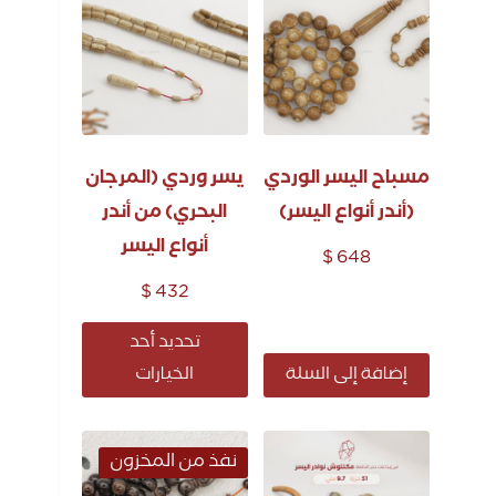
مسباح اليسر الوردي
يسر وردي (المرجان
(أندر أنواع اليسر)
البحري) من أندر
أنواع اليسر
$
648
$
432
تحديد أحد
إضافة إلى السلة
الخيارات
نفذ من المخزون