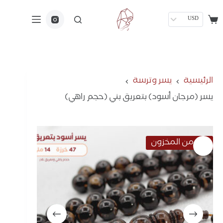
USD
الرئيسية
يسر وترسة
يسر (مرجان أسود) بتعريق بني (حجم راهي)
نفذ من المخزون