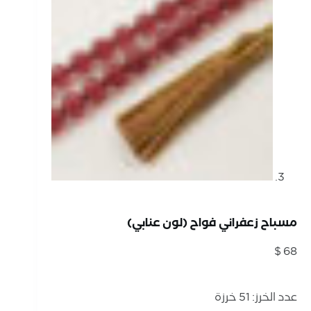
مسباح زعفراني فواح (لون عنابي)
$
68
عدد الخرز: 51 خرزة