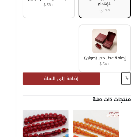
للإهداء
$
38
+
مجاني
إضافة عطر حجر (صوان)
$
54
+
إضافة إلى السلة
منتجات ذات صلة