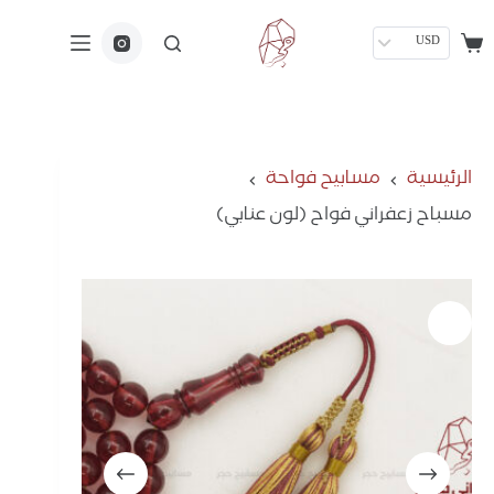
USD
الرئيسية
مسابيح فواحة
مسباح زعفراني فواح (لون عنابي)