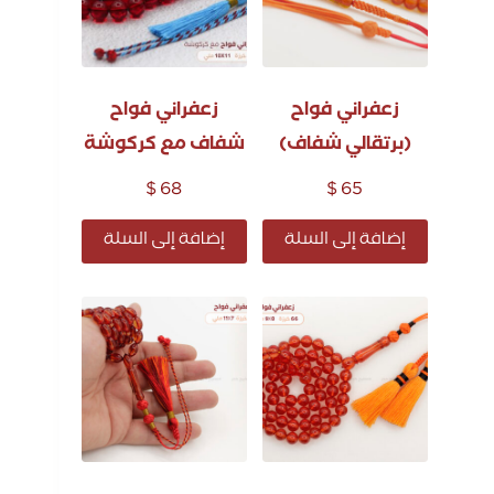
زعفراني فواح
زعفراني فواح
(برتقالي شفاف)
شفاف مع كركوشة
$
68
$
65
إضافة إلى السلة
إضافة إلى السلة