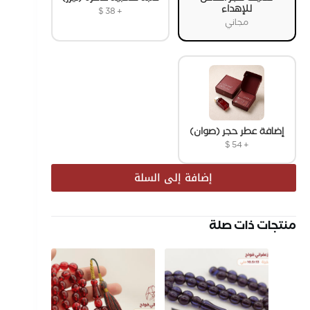
للإهداء
$
38
+
مجاني
إضافة عطر حجر (صوان)
$
54
+
إضافة إلى السلة
منتجات ذات صلة