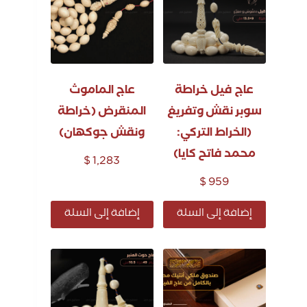
عاج فيل خراطة
عاج الماموث
سوبر نقش وتفريغ
المنقرض (خراطة
(الخراط التركي:
ونقش جوكهان)
محمد فاتح كايا)
$
1,283
$
959
إضافة إلى السلة
إضافة إلى السلة