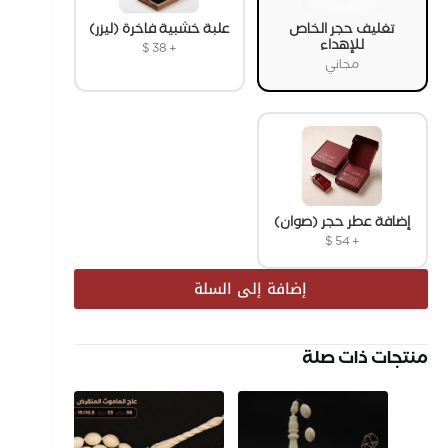
تغليف حجر الخاص
علبة خشبية فاخرة (ليزر)
للإهداء
$
38
+
مجاني
إضافة عطر حجر (صوان)
$
54
+
إضافة إلى السلة
منتجات ذات صلة