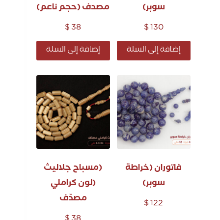
سوبر)
مصدف (حجم ناعم)
$
38
$
130
إضافة إلى السلة
إضافة إلى السلة
فاتوران (خراطة
(مسباح جلاليث
سوبر)
(لون كراملي
مصدّف
$
122
$
38