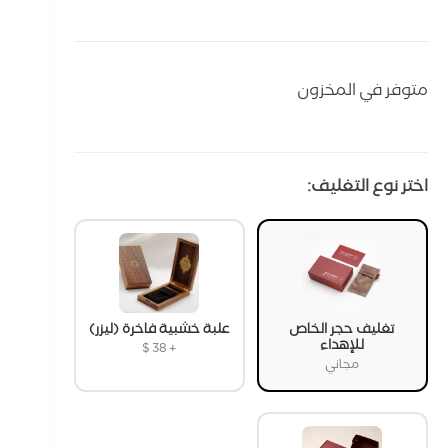
متوفر في المخزون
اختر نوع التغليف:
تغليف حجر الخاص
علبة خشبية فاخرة (ليزر)
للإهداء
$
38
+
مجاني