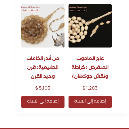
عاج الماموث
من أندر الخامات
المنقرض (خراطة
الطبيعية: قرن
ونقش جوكهان)
وحيد القرن
$
5,103
$
1,283
إضافة إلى السلة
إضافة إلى السلة