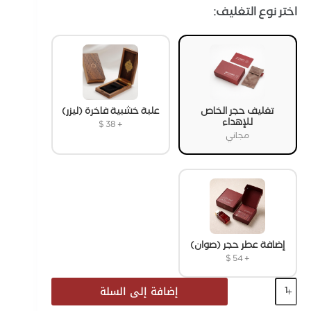
اختر نوع التغليف:
تغليف حجر الخاص
علبة خشبية فاخرة (ليزر)
للإهداء
$
38
+
مجاني
إضافة عطر حجر (صوان)
$
54
+
إضافة إلى السلة