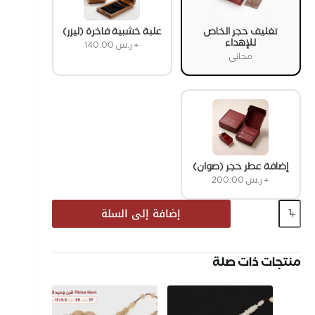
تغليف حجر الخاص
علبة خشبية فاخرة (ليزر)
للإهداء
+
ر.س
140.00
مجاني
إضافة عطر حجر (صوان)
+
ر.س
200.00
إضافة إلى السلة
منتجات ذات صلة