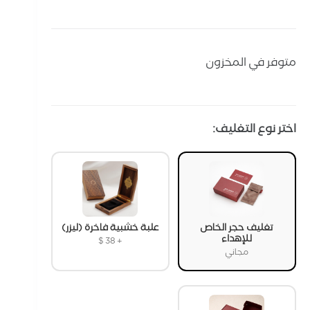
متوفر في المخزون
اختر نوع التغليف:
تغليف حجر الخاص
علبة خشبية فاخرة (ليزر)
للإهداء
$
38
+
مجاني