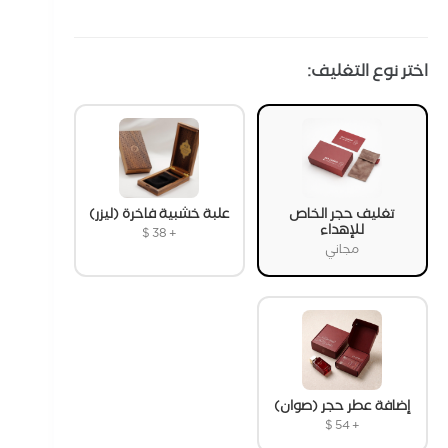
اختر نوع التغليف:
تغليف حجر الخاص
علبة خشبية فاخرة (ليزر)
للإهداء
$
38
+
مجاني
إضافة عطر حجر (صوان)
$
54
+