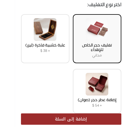
اختر نوع التغليف:
تغليف حجر الخاص
علبة خشبية فاخرة (ليزر)
للإهداء
$
38
+
مجاني
إضافة عطر حجر (صوان)
$
54
+
إضافة إلى السلة