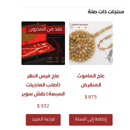
منتجات ذات صلة
نفذ من المخزون
عاج الماموث
عاج فرس النهر
المنقرض
(أصلب العاجيات
السبعة) نقش سوبر
$
875
$
932
إضافة إلى السلة
قراءة المزيد