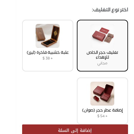
اختر نوع التغليف:
تغليف حجر الخاص
علبة خشبية فاخرة (ليزر)
للإهداء
$
38
+
مجاني
إضافة عطر حجر (صوان)
$
54
+
إضافة إلى السلة