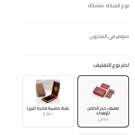
نوع الشكة: تمليكة
متوفر في المخزون
اختر نوع التغليف:
تغليف حجر الخاص
علبة خشبية فاخرة (ليزر)
للإهداء
$
38
+
مجاني