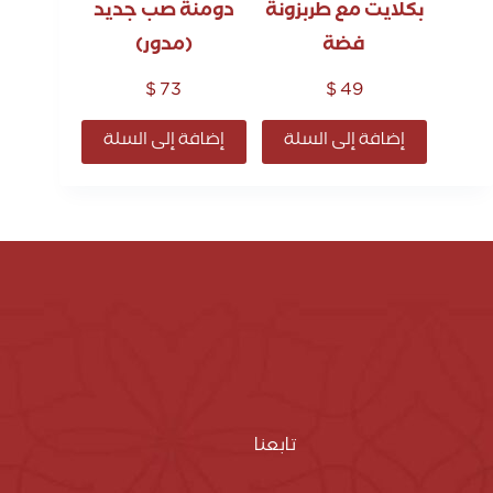
بكلايت مع طربزونة
دومنة صب جديد
فضة
(مدور)
$
73
$
49
إضافة إلى السلة
إضافة إلى السلة
تابعنا