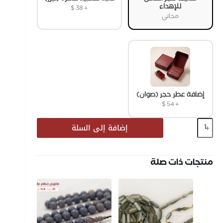
للإهداء
$
38
+
مجاني
إضافة عطر حجر (صوان)
$
54
+
إضافة إلى السلة
منتجات ذات صلة