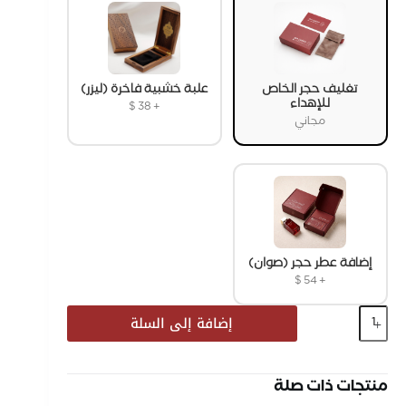
تغليف حجر الخاص
علبة خشبية فاخرة (ليزر)
للإهداء
$
38
+
مجاني
إضافة عطر حجر (صوان)
$
54
+
إضافة إلى السلة
منتجات ذات صلة