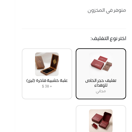
متوفر في المخزون
اختر نوع التغليف:
تغليف حجر الخاص
علبة خشبية فاخرة (ليزر)
للإهداء
$
38
+
مجاني