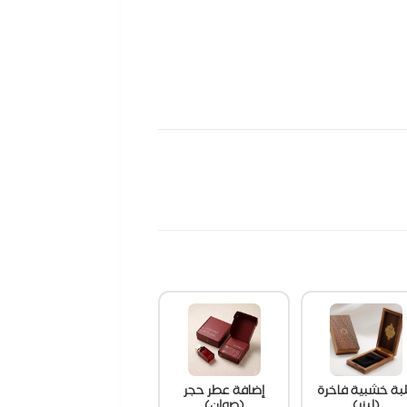
بة خشبية فاخرة
إضافة عطر حجر
(ليزر)
(صوان)