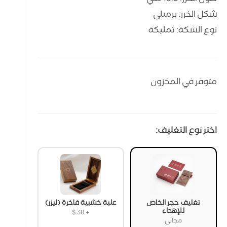
شكل الخرز: برميلي
نوع الشكة: تمليكة
متوفر في المخزون
اختر نوع التغليف:
تغليف حجر الخاص
علبة خشبية فاخرة (ليزر)
للإهداء
$
38
+
مجاني