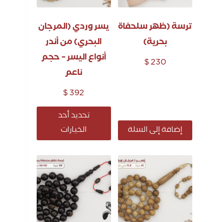
ترسة (ظهر سلحفاة
يسر وردي (المرجان
بحرية)
البحري) من أندر
أنواع اليسر – حجم
$
230
ناعم
$
392
تحديد أحد
إضافة إلى السلة
الخيارات