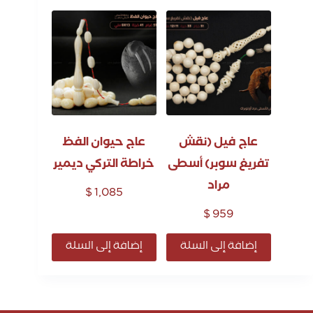
عاج فيل (نقش
عاج حيوان الفظ
تفريغ سوبر) أسطى
خراطة التركي ديمير
مراد
$
1,085
$
959
إضافة إلى السلة
إضافة إلى السلة