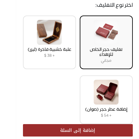
اختر نوع التغليف:
تغليف حجر الخاص
علبة خشبية فاخرة (ليزر)
للإهداء
$
38
+
مجاني
إضافة عطر حجر (صوان)
$
54
+
إضافة إلى السلة